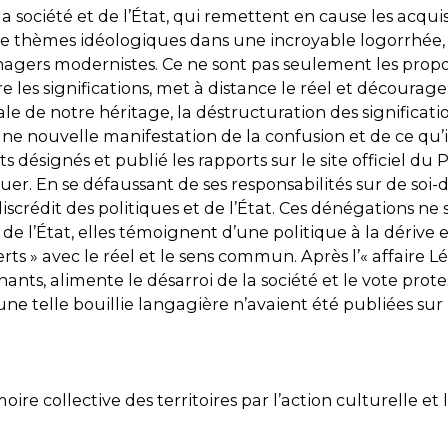
a société et de l’État, qui remettent en cause les acquis
e thèmes idéologiques dans une incroyable logorrhée,
agers modernistes. Ce ne sont pas seulement les propo
e les significations, met à distance le réel et découra
icale de notre héritage, la déstructuration des signific
e nouvelle manifestation de la confusion et de ce qu’il 
rts désignés et publié les rapports sur le site officiel d
. En se défaussant de ses responsabilités sur de soi-dis
scrédit des politiques et de l’État. Ces dénégations n
 l’État, elles témoignent d’une politique à la dérive 
rts » avec le réel et le sens commun. Après l’« affaire 
nts, alimente le désarroi de la société et le vote prot
une telle bouillie langagière n’avaient été publiées sur l
re collective des territoires par l’action culturelle et la