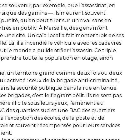
t se souvenir, par exemple, que l’assassinat, en
ainsi que des gamins — ils meurent souvent
nité, qu’on peut tirer sur un rival sans en
tres en public. À Marseille, des gens m’ont
 une cité. Un caïd local a fait monter trois de ses
lle. Là, il a incendié le véhicule avec les cadavres
le monde a pu identifier l’assassin. Ce triple
 prendre toute la population en otage, sinon
endue, un territoire grand comme deux fois ou deux
ur activité : ceux de la brigade anti-criminalité,
dans la sécurité publique dans la rue en tenue.
 brigades, c’est le flagrant délit. Ils ne sont pas
ière illicite sous leurs yeux, l’amènent au
BAC des quartiers sud et une BAC des quartiers
 à l’exception des écoles, de la poste et de
s étaient souvent récompensés pour leurs services
ient.