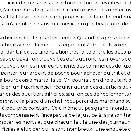
olicier de me faire faire le tour de toutes les cités nord.
e, j’ai dîné dans le quartier du centre avec des médecins
t fait la visite que je me proposais de faire le lendem
s. Cela m’a conforté dans ma conviction que beaucoup de 
e quartier nord et le quartier centre. Quand les gens du c
e, ils voient la mer, s’ils regardent à droite, ils voient 
nt, il existe une relation très forte entre les deux pa
s de travail on trouve des gens qui ont les moyens de s
 trouve-t-on les meilleurs clients des commerces de lu
épenser leur argent de poche pour acheter du shit et de
 la bourgeoisie marseillaise. On pourrait en dire autant 
e bien un flux financier régulier qui va des quartiers du 
ler des quartiers difficiles, sauf en cas de règlements 
prendre la place d’un chef, récupérer des marchandises o
 peu près constant. Cela n’émeut pas grand monde. La 
compensaient l’incapacité de la justice à faire son tra
 les morts et que chacun fait la une des journaux, mais
ficiles à élucider qu’ils sont nombreux ; une enquête c