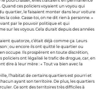
e le pourchasser, elles traitaient en permanence
le. Quand ces policiers voyaient un voyou qui
 du quartier, le faisaient monter dans leur voiture
 la coke. Casse-toi, on ne dit rien à personne. »
avant par le pouvoir politique et qui
îme sur les voyous. Cela durait depuis des années
vaient quatorze, c’était déjà comme ça. Leurs
ison ; ou encore ils ont quitté le quartier ou
s’en occupe. Ils prospèrent en toute discrétion,
s policiers ont légalisé le trafic de drogue, car, en
t dire à leur mère : « Tout va bien avec la
e, l’habitat de certains quartiers est pourri et
cun ayant son territoire. De plus, les quartiers
ler. Ce sont des territoires très difficiles à