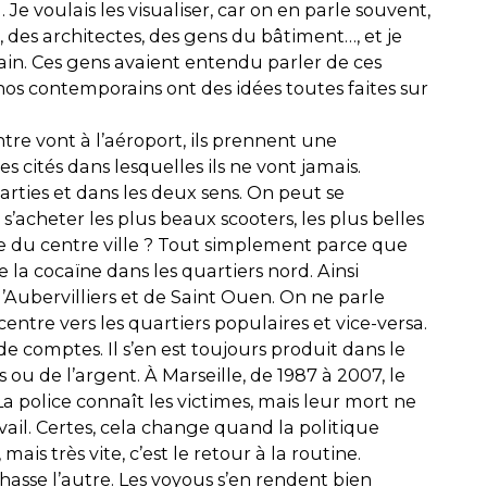
 Je voulais les visualiser, car on en parle souvent,
, des architectes, des gens du bâtiment…, et je
ain. Ces gens avaient entendu parler de ces
nos contemporains ont des idées toutes faites sur
entre vont à l’aéroport, ils prennent une
les cités dans lesquelles ils ne vont jamais.
rties et dans les deux sens. On peut se
’acheter les plus beaux scooters, les plus belles
xe du centre ville ? Tout simplement parce que
 la cocaïne dans les quartiers nord. Ainsi
d’Aubervilliers et de Saint Ouen. On ne parle
centre vers les quartiers populaires et vice-versa.
de comptes. Il s’en est toujours produit dans le
u de l’argent. À Marseille, de 1987 à 2007, le
police connaît les victimes, mais leur mort ne
vail. Certes, cela change quand la politique
 très vite, c’est le retour à la routine.
hasse l’autre. Les voyous s’en rendent bien