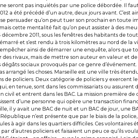
s ne seront pas inquiétés par une police débordée. Il fau
2012 a été précédé d’un autre, deux jours avant. C’est 
se persuader qu’on peut tuer son prochain en toute impu
mais cette mentalité fait qu’on peut assister à des meur
 décembre 2011, sous les fenêtres des habitants de toute
 démarré et s’est rendu à trois kilomètres au nord de la vi
 empêcher ainsi de démarrer une enquête, alors que tout 
r des rivaux, mais de mettre son auteur en valeur et de
s dégâts sociaux provoqués par ce genre d’événement.
 pas arrangé les choses. Marseille est une ville très ét
ns de policiers. Deux catégorie de policiers y exercent le
qui, en tenue, sont dans les commissariats ou assurent 
n civil et entrent dans les BAC. La mission première de ces
isissent d’une personne qui opère une transaction financ
ille, il y avait une BAC de nuit et un BAC de jour, une 
 République n’est présente que par le biais de la police,
ules à agir dans les quartiers difficiles. Ces volontaire
 par d’autres policiers et faisaient un peu ce qu’ils voula