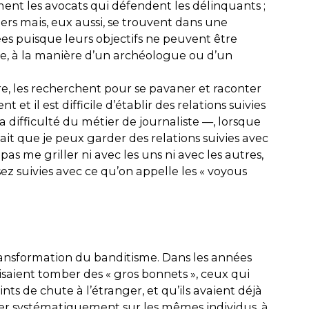
ent les avocats qui défendent les délinquants ;
ciers mais, eux aussi, se trouvent dans une
uées puisque leurs objectifs ne peuvent être
asse, à la manière d’un archéologue ou d’un
ire, les recherchent pour se pavaner et raconter
 et il est difficile d’établir des relations suivies
 difficulté du métier de journaliste —, lorsque
 fait que je peux garder des relations suivies avec
s me griller ni avec les uns ni avec les autres,
sez suivies avec ce qu’on appelle les « voyous
 transformation du banditisme. Dans les années
faisaient tomber des « gros bonnets », ceux qui
ints de chute à l’étranger, et qu’ils avaient déjà
ourner systématiquement sur les mêmes individus, à