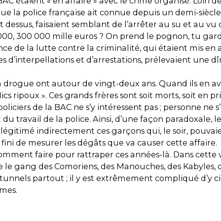
AC étaient « en affaire » avec le crime organisé. Loin d
e que la police française ait connue depuis un demi-sièc
ent dessus, faisaient semblant de l’arrêter au su et au vu
 000, 300 000 mille euros ? On prend le pognon, tu gardes
nce de la lutte contre la criminalité, qui étaient mis en 
s d’interpellations et d’arrestations, prélevaient une d
 la drogue ont autour de vingt-deux ans. Quand ils en a
ics ripoux ». Ces grands frères sont soit morts, soit en pr
 policiers de la BAC ne s’y intéressent pas ; personne ne 
t du travail de la police. Ainsi, d’une façon paradoxale, le
égitimé indirectement ces garçons qui, le soir, pouvaien
pas fini de mesurer les dégâts que va causer cette affaire.
ment faire pour rattraper ces années-là. Dans cette vill
 le gang des Comoriens, des Manouches, des Kabyles, cha
tunnels partout ; il y est extrêmement compliqué d’y circu
imes.