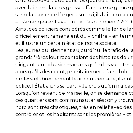
On a découvert que dans les quartiers nord, les B
avec lui. C’est la plus grosse affaire de ce genr
semblait avoir de l’argent sur lui, ils lui tombai
et s’arrangeaient avec lui : « T’as combien ? 200
Ainsi, des policiers considérés comme le fer de la
officiellement ramenaient du « chiffre » en terme
et illustre un certain état de notre société.
Les jeunes qui tiennent aujourd’hui le trafic de
grands frères leur racontaient des histoires de « fl
dirigent leur « business » sans qu’on les voie. Les
alors qu’ils devraient, prioritairement, faire l’obje
prélevant directement leur pourcentage, ils ont l
police, l’État a pris sa part. » Je crois qu’on n’a 
Lorsqu’on revient de Marseille, on se demande com
ces quartiers sont communautarisés : on y trouve
nord sont très chaotiques, très en relief avec des 
contrôler et les habitants sont les premières vict