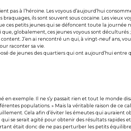
t pas à l’héroïne. Les voyous d’aujourd’hui consommen
raquages, ils sont souvent sous cocaïne. Les vieux voyo
ue ces petits jeunes qui se défoncent toute la journée ne
vrai que, globalement, ces jeunes voyous sont déculturés 
rès content. J’en ai rencontré un qui, à vingt-neuf ans, vo
our raconter sa vie.
é de jeunes des quartiers qui ont aujourd’hui entre qui
en exemple. Il ne s’y passait rien et tout le monde disait
différentes populations. » Mais la véritable raison de ce
illement. Cela afin d’éviter les émeutes qui auraient o
qui se serait agité pour obtenir des résultats rapides 
tant était donc de ne pas perturber les petits équilibre