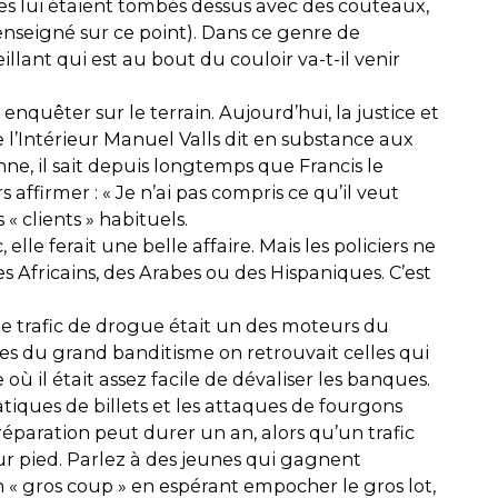
s lui étaient tombés dessus avec des couteaux,
s renseigné sur ce point). Dans ce genre de
eillant qui est au bout du couloir va-t-il venir
enquêter sur le terrain. Aujourd’hui, la justice et
 l’Intérieur Manuel Valls dit en substance aux
ienne, il sait depuis longtemps que Francis le
s affirmer : « Je n’ai pas compris ce qu’il veut
 « clients » habituels.
le ferait une belle affaire. Mais les policiers ne
 Africains, des Arabes ou des Hispaniques. C’est
le trafic de drogue était un des moteurs du
les du grand banditisme on retrouvait celles qui
où il était assez facile de dévaliser les banques.
tiques de billets et les attaques de fourgons
réparation peut durer un an, alors qu’un trafic
r pied. Parlez à des jeunes qui gagnent
 « gros coup » en espérant empocher le gros lot,