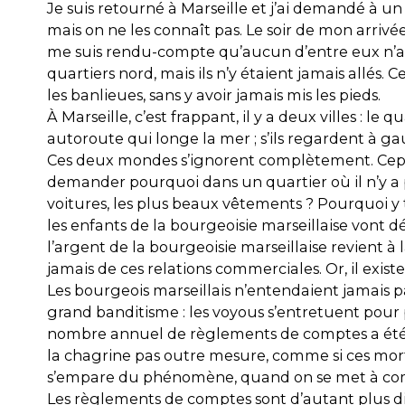
Je suis retourné à Marseille et j’ai demandé à un p
mais on ne les connaît pas. Le soir de mon arrivé
me suis rendu-compte qu’aucun d’entre eux n’avai
quartiers nord, mais ils n’y étaient jamais allé
les banlieues, sans y avoir jamais mis les pieds.
À Marseille, c’est frappant, il y a deux villes : l
autoroute qui longe la mer ; s’ils regardent à gauch
Ces deux mondes s’ignorent complètement. Cependa
demander pourquoi dans un quartier où il n’y a pa
voitures, les plus beaux vêtements ? Pourquoi y
les enfants de la bourgeoisie marseillaise vont d
l’argent de la bourgeoisie marseillaise revient à
jamais de ces relations commerciales. Or, il exist
Les bourgeois marseillais n’entendaient jamais par
grand banditisme : les voyous s’entretuent pour 
nombre annuel de règlements de comptes a été à
la chagrine pas outre mesure, comme si ces morts 
s’empare du phénomène, quand on se met à compter
Les règlements de comptes sont d’autant plus dif