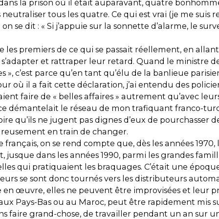
ans la prison où il était auparavant, quatre bonhomme
es neutraliser tous les quatre. Ce qui est vrai (je me sui
on se dit : « Si j’appuie sur la sonnette d’alarme, le surv
 les premiers de ce qui se passait réellement, en allant 
’adapter et rattraper leur retard. Quand le ministre de
aires », c’est parce qu’en tant qu’élu de la banlieue paris
 où il a fait cette déclaration, j’ai entendu des policier
vaient faire de « belles affaires » autrement qu’avec leurs
 démantelait le réseau de mon trafiquant franco-turc, el
e qu’ils ne jugent pas dignes d’eux de pourchasser des
eureusement en train de changer.
français, on se rend compte que, dès les années 1970, 
t, jusque dans les années 1990, parmi les grandes famil
elles qui pratiquaient les braquages. C’était une époque 
ueurs se sont donc tournés vers les distributeurs automa
tre en œuvre, elles ne peuvent être improvisées et leur p
aux Pays-Bas ou au Maroc, peut être rapidement mis su
 faire grand-chose, de travailler pendant un an sur un