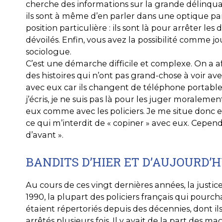
cherche des informations sur la grande délinquan
ils sont à même d’en parler dans une optique parti
position particulière : ils sont là pour arrêter 
dévoilés. Enfin, vous avez la possibilité comme j
sociologue.
C’est une démarche difficile et complexe. On a af
des histoires qui n’ont pas grand-chose à voir avec l
avec eux car ils changent de téléphone portable 
j’écris, je ne suis pas là pour les juger moralemen
eux comme avec les policiers. Je me situe donc e
ce qui m’interdit de « copiner » avec eux. Cependa
d’avant ».
BANDITS D’HIER ET D’AUJOURD’H
Au cours de ces vingt dernières années, la justic
1990, la plupart des policiers français qui pourch
étaient répertoriés depuis des décennies, dont ils 
arrêtés plusieurs fois. Il y avait de la part des 