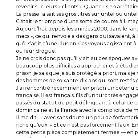
revenir sur leurs « clients ». Quand ils en arrêtai
La presse faisait ses gros titres sur untel ou unt
C’était le triomphe d’une sorte de course à l’ima
Aujourd’hui, depuis les années 2000, dans le lang
mecs », ce qui renvoie à des gens qui savaient, 
qu’il s’agit d’une illusion. Ces voyous agissaient
ou leur drogue.
Je ne crois donc pas qu’il y ait eu des époques 
beaucoup plus difficiles à approcher et à étudier 
prison, je sais que je suis protégé a priori, mais 
des hommes de soixante-dix ans qui sont restés des
J’ai rencontré récemment en prison un détenu qu
française. Il est français, fils d’un turc très enga
passés du statut de petit délinquant à celui de 
dominicaine et la France avec la complicité de mil
Il me dit — avec sans doute un peu de forfanterie ca
riche qu’eux. » Et ce n’est pas forcément faux. E
cette petite pièce complètement fermée — en pr