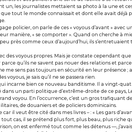
ent un, les journalistes mettaient sa photo à la une et ce
el que tout le monde connaissait et dont elle avait déjà
ge.
age policier, on parle de ces « voyous d’avant » avec un
à leur manière, « se comporter ». Quand on cherche à m
 à peu près comme ceux d’aujourd’hui, ils s’entretuaient 
avec des voyous propres. Mais je constate cependant que
parce qu’ils ne savent pas nouer des relations et parce q
je ne me sens pas toujours en sécurité en leur présence ; a
 voyous, je sais qu’il ne se passera rien.
i incarne bien ce nouveau banditisme. Il a vingt-quatr
gé dans un parti politique d’extrême-droite de ce pays, Les
grand voyou. En l’occurrence, c’est un gros trafiquant 
itaires, de douaniers et de policiers dominicains.
r il veut être cité dans mes livres – : « Les gars d’avant,
n tout cas, il se prétend plus fort, plus beau, plus rich
ison, on est enfermé tout comme les détenus —, j’avai