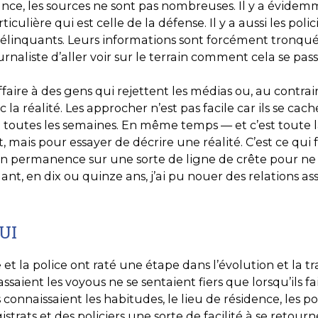
ce, les sources ne sont pas nombreuses. Il y a évidemm
culière qui est celle de la défense. Il y a aussi les poli
les délinquants. Leurs informations sont forcément tronq
ournaliste d’aller voir sur le terrain comment cela se p
faire à des gens qui rejettent les médias ou, au contra
a réalité. Les approcher n’est pas facile car ils se cachent
toutes les semaines. En même temps — et c’est toute la
t, mais pour essayer de décrire une réalité. C’est ce qui
n permanence sur une sorte de ligne de crête pour ne pa
nt, en dix ou quinze ans, j’ai pu nouer des relations as
UI
e et la police ont raté une étape dans l’évolution et la
assaient les voyous ne se sentaient fiers que lorsqu’ils 
connaissaient les habitudes, le lieu de résidence, les po
magistrats et des policiers une sorte de facilité à se ret