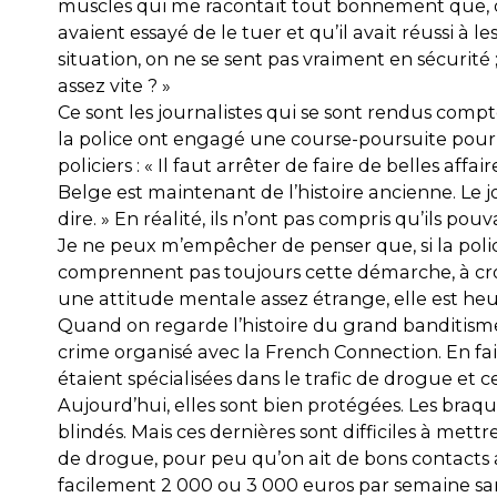
muscles qui me racontait tout bonnement que, d
avaient essayé de le tuer et qu’il avait réussi à l
situation, on ne se sent pas vraiment en sécurité ; 
assez vite ? »
Ce sont les journalistes qui se sont rendus compte
la police ont engagé une course-poursuite pour s
policiers : « Il faut arrêter de faire de belles aff
Belge est maintenant de l’histoire ancienne. Le jour
dire. » En réalité, ils n’ont pas compris qu’ils pou
Je ne peux m’empêcher de penser que, si la police
comprennent pas toujours cette démarche, à croir
une attitude mentale assez étrange, elle est h
Quand on regarde l’histoire du grand banditisme 
crime organisé avec la French Connection. En fai
étaient spécialisées dans le trafic de drogue et c
Aujourd’hui, elles sont bien protégées. Les braq
blindés. Mais ces dernières sont difficiles à met
de drogue, pour peu qu’on ait de bons contacts 
facilement 2 000 ou 3 000 euros par semaine sans