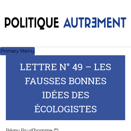
Skip
to
content
Primary Menu
LETTRE N° 49 – LES
FAUSSES BONNES
IDÉES DES
ÉCOLOGISTES
Rémy Prud’homme (*)