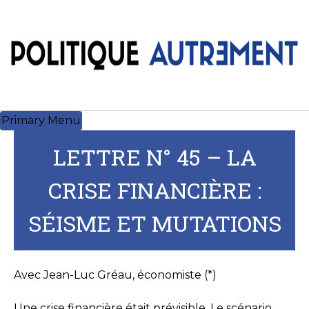
Skip
to
content
Primary Menu
LETTRE N° 45 – LA
CRISE FINANCIÈRE :
SÉISME ET MUTATIONS
Avec Jean-Luc Gréau, économiste (*)
Une crise financière était prévisible. Le scénario