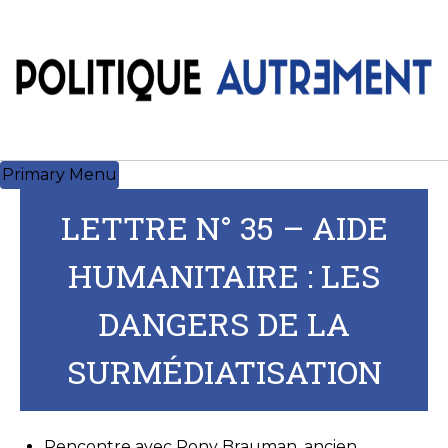
Skip
to
content
Primary Menu
LETTRE N° 35 – AIDE
HUMANITAIRE : LES
DANGERS DE LA
SURMÉDIATISATION
Rencontre avec Rony Brauman, ancien