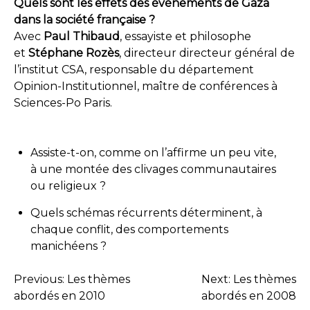
Quels sont les effets des événements de Gaza
dans la société française ?
Avec
Paul Thibaud
, essayiste et philosophe
et
Stéphane Rozès
, directeur directeur général de
l’institut CSA, responsable du département
Opinion-Institutionnel, maître de conférences à
Sciences-Po Paris.
Assiste-t-on, comme on l’affirme un peu vite,
à une montée des clivages communautaires
ou religieux ?
Quels schémas récurrents déterminent, à
chaque conflit, des comportements
manichéens ?
Previous:
Les thèmes
Next:
Les thèmes
NAVIGATION
abordés en 2010
abordés en 2008