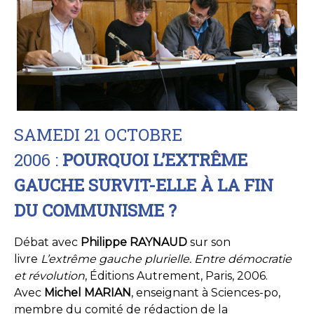
SAMEDI 21 OCTOBRE
2006 :
POURQUOI L’EXTRÊME
GAUCHE SURVIT-ELLE À LA FIN
DU COMMUNISME ?
Débat avec
Philippe RAYNAUD
sur son
livre
L’extrême gauche plurielle. Entre démocratie
et révolution
, Éditions Autrement, Paris, 2006.
Avec
Michel MARIAN
, enseignant à Sciences-po,
membre du comité de rédaction de la