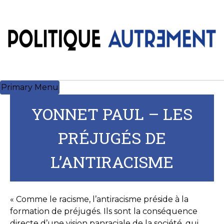
Skip
to
content
Primary Menu
YONNET PAUL – LES
PRÉJUGÉS DE
L’ANTIRACISME
« Comme le racisme, l’antiracisme préside à la
formation de préjugés. Ils sont la conséquence
directe d’une vision panraciale de la société, qui