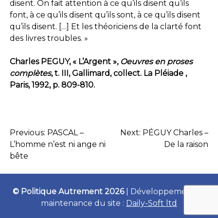
disent. On fait attention à ce qu’ils disent qu’ils
font, à ce qu’ils disent qu’ils sont, à ce qu’ils disent
qu’ils disent. […] Et les théoriciens de la clarté font
des livres troubles. »
Charles PEGUY, « L’Argent »,
Oeuvres en proses
complètes
, t. III, Gallimard, collect. La Pléiade ,
Paris, 1992, p. 809-810.
Previous:
PASCAL –
Next:
PÉGUY Charles –
NAVIGATION
L’homme n’est ni ange ni
De la raison
bête
DE
L’ARTICLE
© Politique Autrement 2026
|
Développement et
maintenance du site :
Daily-Soft ltd