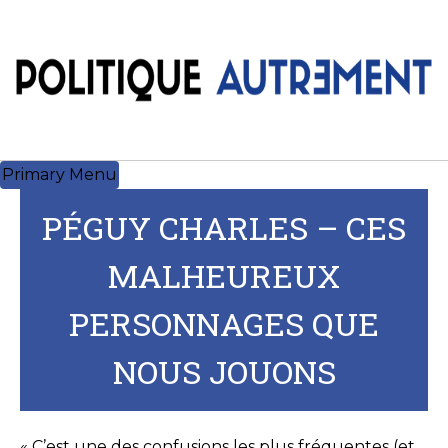
Skip
to
content
Primary Menu
PÉGUY CHARLES – CES
MALHEUREUX
PERSONNAGES QUE
NOUS JOUONS
« C’est une des confusions les plus fréquentes (et