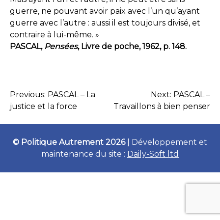
guerre, ne pouvant avoir paix avec l’un qu’ayant
guerre avec l’autre : aussi il est toujours divisé, et
contraire à lui-même. »
PASCAL,
Pensées
, Livre de poche, 1962, p. 148.
Previous:
PASCAL – La
Next:
PASCAL –
NAVIGATION
justice et la force
Travaillons à bien penser
DE
L’ARTICLE
© Politique Autrement 2026
|
Développement et
maintenance du site :
Daily-Soft ltd