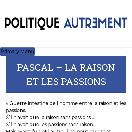
Skip
to
content
Primary Menu
PASCAL – LA RAISON
ET LES PASSIONS
« Guerre intestine de l’homme entre la raison et les
passions.
S’il n’avait que la raison sans passions…
S’il n’avait que les passions sans raison…
Mais ayant l’un et l’autre, il ne peut être sans