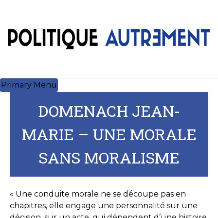
Skip
to
content
Primary Menu
DOMENACH JEAN-
MARIE – UNE MORALE
SANS MORALISME
« Une conduite morale ne se découpe pas en
chapitres, elle engage une personnalité sur une
décision, sur un acte, qui dépendent d’une histoire