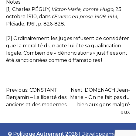
Notes
[1]
Charles PÉGUY,
Victor-Marie, comte Hugo
, 23
octobre 1910, dans
Œuvres en prose 1909-1914
,
Pléiade, 1961, p. 826-828.
[2]
Ordinairement les juges refusent de considérer
que la moralité d’un acte lui ôte sa qualification
légale. Combien de « dénonciations » justifiées ont
été sanctionnées comme diffamatoires !
Previous:
CONSTANT
Next:
DOMENACH Jean-
NAVIGATION
Benjamin – La liberté des
Marie – On ne fait pas du
anciens et des modernes
bien aux gens malgré
DE
eux
L’ARTICLE
© Politique Autrement 2026
|
Développement et