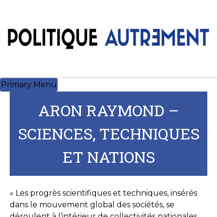
Skip
to
content
Primary Menu
ARON RAYMOND –
SCIENCES, TECHNIQUES
ET NATIONS
« Les progrès scientifiques et techniques, insérés
dans le mouvement global des sociétés, se
déroulent à l’intérieur de collectivités nationales