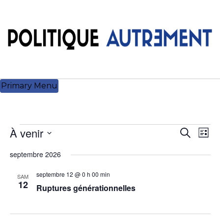
Skip
to
content
Primary Menu
À venir
Évènements
Recherch
Navi
Recherch
Liste
et
de
Sélectionnez
septembre 2026
navigation
vue
une
de
Évè
date.
septembre 12 @ 0 h 00 min
SAM
vues
12
Ruptures générationnelles
Évènemen