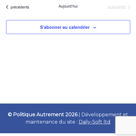
Évènements
Aujourd’hui
suivants
Évènements
précédents
S’abonner au calendrier
© Politique Autrement 2026
|
Développement et
maintenance du site :
Daily-Soft ltd