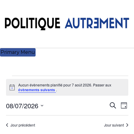
Skip
to
content
Primary Menu
Évènements
Aucun évènements planifié pour 7 août 2026. Passer aux
Notice
évènements suivants
.
for
08/07/2026
Recherch
Navi
Recherch
Jour
7
et
de
Sélectionnez
navigation
vue
une
août
Jour précédent
Jour suivant
de
Évè
date.
vues