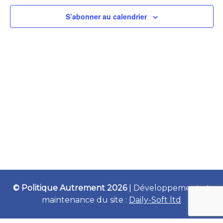
2026
Évènemen
S’abonner au calendrier
© Politique Autrement 2026
|
Développement et
maintenance du site :
Daily-Soft ltd