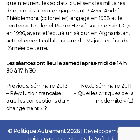
que meurent les soldats, quel sens les militaires
donnent-ils à leur engagement ? Avec André
Thiéblemont (colonel er) engagé en 1958 et le
lieutenant-colonel Pierre Hervé, sorti de Saint-Cyr
en 1996, ayant effectué un séjour en Afghanistan,
actuellement collaborateur du Major général de
l’Armée de terre.
Les séances ont lieu le samedi après-midi de 14 h
30 à 17 h 30
Previous:
Séminaire 2013
Next:
Séminaire 2011 :
NAVIGATION
– Révolution française :
« Quelles critiques de la
quelles conceptions du «
modernité » (2)
DE
changement » ?
L’ARTICLE
© Politique Autrement 2026
|
Développement et
maintenance du site :
Daily-Soft ltd