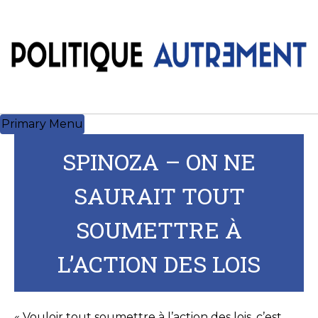
Skip
to
content
Primary Menu
SPINOZA – ON NE
SAURAIT TOUT
SOUMETTRE À
L’ACTION DES LOIS
« Vouloir tout soumettre à l’action des lois, c’est