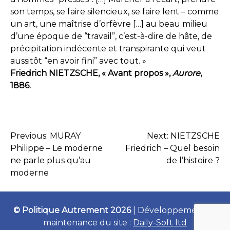
son temps, se faire silencieux, se faire lent – comme
un art, une maîtrise d’orfèvre […] au beau milieu
d’une époque de “travail”, c’est-à-dire de hâte, de
précipitation indécente et transpirante qui veut
aussitôt “en avoir fini” avec tout. »
Friedrich NIETZSCHE, « Avant propos »,
Aurore
,
1886.
Previous:
MURAY
Next:
NIETZSCHE
NAVIGATION
Philippe – Le moderne
Friedrich – Quel besoin
ne parle plus qu’au
de l’histoire ?
DE
moderne
L’ARTICLE
© Politique Autrement 2026
|
Développement et
maintenance du site :
Daily-Soft ltd