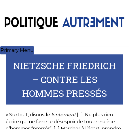
Skip
to
content
Primary Menu
NIETZSCHE FRIEDRICH
– CONTRE LES
HOMMES PRESSÉS
« Surtout, disons-le
lentement
[…]. Ne plus rien
écrire qui ne fasse le désespoir de toute espèce
d’hommes “pressés”. […] Marcher à l’écart, prendre