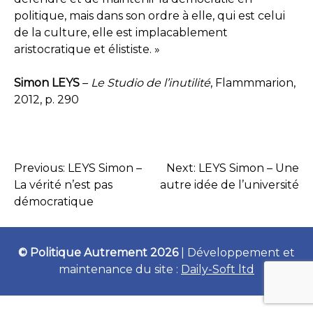
politique, mais dans son ordre à elle, qui est celui
de la culture, elle est implacablement
aristocratique et élististe. »
Simon LEYS
–
Le Studio de l’inutilité
, Flammmarion,
2012, p. 290
Previous:
LEYS Simon –
Next:
LEYS Simon – Une
NAVIGATION
La vérité n’est pas
autre idée de l’université
démocratique
DE
L’ARTICLE
© Politique Autrement 2026
|
Développement et
maintenance du site :
Daily-Soft ltd