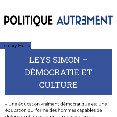
Skip
to
content
Primary Menu
LEYS SIMON –
DÉMOCRATIE ET
CULTURE
« Une éducation vraiment démocratique est une
éducation qui forme des hommes capables de
défendre et de maintenir la démocratie en