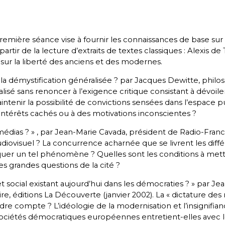
première séance vise à fournir les connaissances de base sur
artir de la lecture d’extraits de textes classiques : Alexis de 
r la liberté des anciens et des modernes.
t la démystification généralisée ? par Jacques Dewitte, ph
lisé sans renoncer à l’exigence critique consistant à dévoi
enir la possibilité de convictions sensées dans l’espace pu
intérêts cachés ou à des motivations inconscientes ?
 médias ? » , par Jean-Marie Cavada, président de Radio-Fr
diovisuel ? La concurrence acharnée que se livrent les diffé
liquer un tel phénomène ? Quelles sont les conditions à met
es grandes questions de la cité ?
ocial existant aujourd’hui dans les démocraties ? » par Jea
re, éditions La Découverte (janvier 2002). La « dictature des
ndre compte ? L’idéologie de la modernisation et l’insignifian
sociétés démocratiques européennes entretient-elles avec l