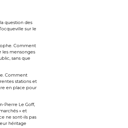
 la question des
Tocqueville sur le
ilosophe. Comment
ler les mensonges
blic, sans que
ance. Comment
rentes stations et
tre en place pour
n-Pierre Le Goff,
 marchés » et
ce ne sont-ils pas
eur héritage