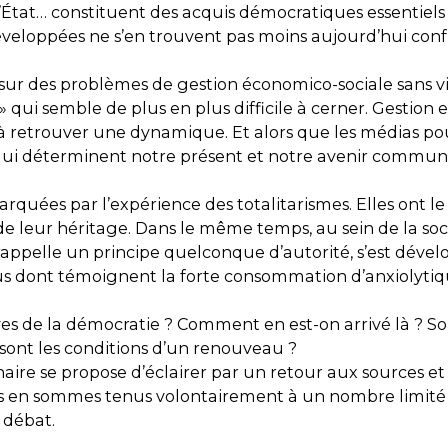
t l’État… constituent des acquis démocratiques essentiels
éveloppées ne s’en trouvent pas moins aujourd’hui confr
sur des problèmes de gestion économico-sociale sans visi
» qui semble de plus en plus difficile à cerner. Gestio
 à retrouver une dynamique. Et alors que les médias po
 qui déterminent notre présent et notre avenir commun, i
quées par l’expérience des totalitarismes. Elles ont l
de leur héritage. Dans le même temps, au sein de la soc
n, rappelle un principe quelconque d’autorité, s’est dév
 diffus dont témoignent la forte consommation d’anxiol
es de la démocratie ? Comment en est-on arrivé là ? 
sont les conditions d’un renouveau ?
naire se propose d’éclairer par un retour aux sources et
 en sommes tenus volontairement à un nombre limité d’i
 débat.